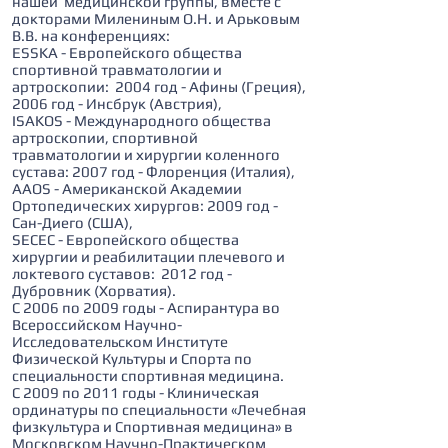
нашей медицинской группы, вместе с
докторами Милениным О.Н. и Арьковым
В.В. на конференциях:
ESSKA - Европейского общества
спортивной травматологии и
артроскопии: 2004 год - Афины (Греция),
2006 год - Инсбрук (Австрия),
ISAKOS - Международного общества
артроскопии, спортивной
травматологии и хирургии коленного
сустава: 2007 год - Флоренция (Италия),
AАOS - Американской Академии
Ортопедических хирургов: 2009 год -
Сан-Диего (США),
SECEC - Европейского общества
хирургии и реабилитации плечевого и
локтевого суставов: 2012 год -
Дубровник (Хорватия).
С 2006 по 2009 годы - Аспирантура во
Всероссийском Научно-
Исследовательском Институте
Физической Культуры и Спорта по
специальности спортивная медицина.
С 2009 по 2011 годы - Клиническая
ординатуры по специальности «Лечебная
физкультура и Спортивная медицина» в
Московском Научно-Практическом